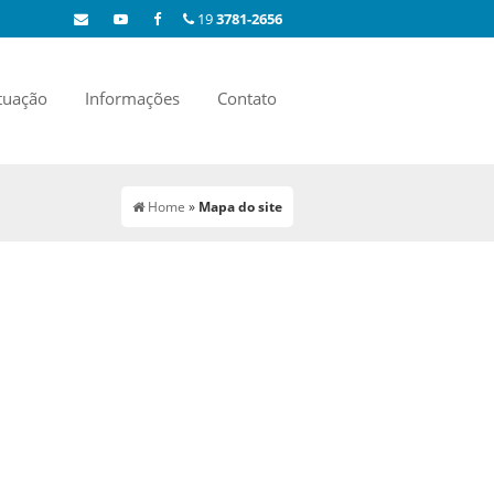
19
3781-2656
tuação
Informações
Contato
Home
»
Mapa do site