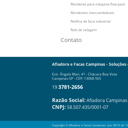
Mordente para máquina flow pack
Mordentes intercambiáveis
Retífica de faca industrial
Rolo de selagem
Contato
Afiadora e Facas Campinas - Soluções
Estr. Ângelo Mari, 41 - Chácara Boa Vista
Campinas-SP - CEP: 13068-565
3781-2656
19
Razão Social:
Afiadora Campinas -
CNPJ:
58.507.435/0001-07
Copyright © Afiadora e Facas Campinas. (Lei 9610 de 1