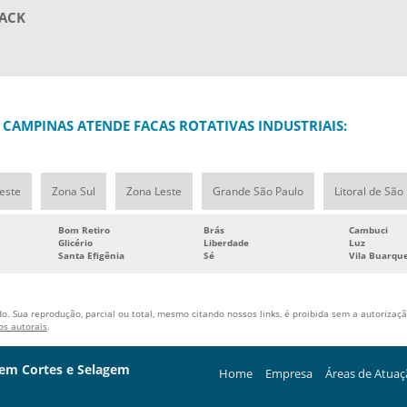
PACK
 CAMPINAS ATENDE FACAS ROTATIVAS INDUSTRIAIS:
este
Zona Sul
Zona Leste
Grande São Paulo
Litoral de São
Bom Retiro
Brás
Cambuci
Glicério
Liberdade
Luz
Santa Efigênia
Sé
Vila Buarqu
o. Sua reprodução, parcial ou total, mesmo citando nossos links, é proibida sem a autorização
tos autorais
.
 em Cortes e Selagem
Home
Empresa
Áreas de Atua