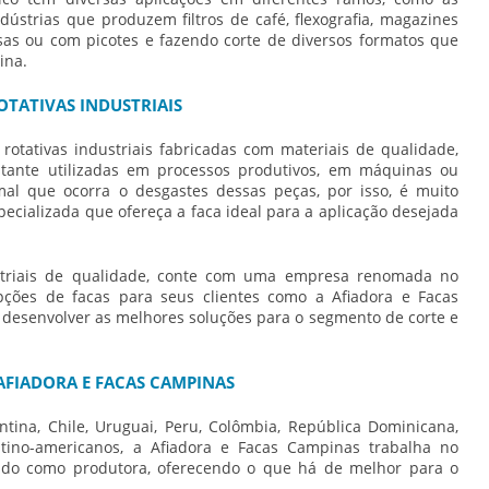
ndústrias que produzem filtros de café, flexografia, magazines
sas ou com picotes e fazendo corte de diversos formatos que
ina.
OTATIVAS INDUSTRIAIS
 rotativas industriais
fabricadas com materiais de qualidade,
tante utilizadas em processos produtivos, em máquinas ou
al que ocorra o desgastes dessas peças, por isso, é muito
cializada que ofereça a faca ideal para a aplicação desejada
.
triais
de qualidade, conte com uma empresa renomada no
ções de facas para seus clientes como a Afiadora e Facas
 desenvolver as melhores soluções para o segmento de corte e
 AFIADORA E FACAS CAMPINAS
tina, Chile, Uruguai, Peru, Colômbia, República Dominicana,
atino-americanos, a Afiadora e Facas Campinas trabalha no
ando como produtora, oferecendo o que há de melhor para o