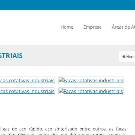
Home
Empresa
Áreas de A
TRIAIS
Hom
 ligas de aço rápido, aço sinterizado entre outros, as
facas
co têm diversas aplicações em diferentes ramos, como as