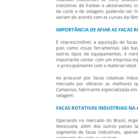
indústrias de fraldas e absorventes, i
de corte e de selagem, podendo ser li
variam de acordo com as curvas da lâm
IMPORTÂNCIA DE AFIAR AS FACAS R
É imprescindível, a aquisição de
facas
pois como essas ferramentas são bas
outros tipos de equipamentos, é norm
importante contar com um empresa espe
e principalmente com o material ideal
Ao procurar por
facas rotativas indus
mercado por oferecer as melhores op
Campinas, fabricante especializada em
selagem.
FACAS ROTATIVAS INDUSTRIAIS NA
Operando no mercado do Brasil, Argen
Venezuela, além dos outros países l
segmento de facas industriais, oper
segmento de corte e selagem.