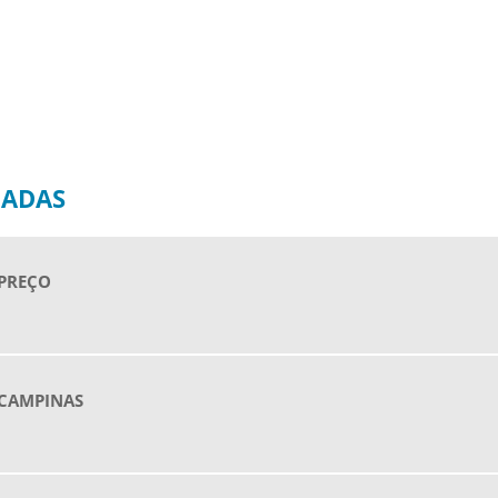
NADAS
 PREÇO
 CAMPINAS