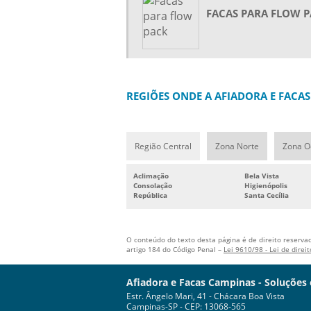
FACAS PARA FLOW 
REGIÕES ONDE A AFIADORA E FACAS
Região Central
Zona Norte
Zona O
Aclimação
Bela Vista
Consolação
Higienópolis
República
Santa Cecília
O conteúdo do texto desta página é de direito reservad
artigo 184 do Código Penal –
Lei 9610/98 - Lei de direi
Afiadora e Facas Campinas - Soluções
Estr. Ângelo Mari, 41 - Chácara Boa Vista
Campinas-SP - CEP: 13068-565