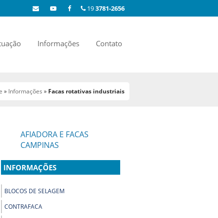
19
3781-2656
tuação
Informações
Contato
e
»
Informações
»
Facas rotativas industriais
AFIADORA E FACAS
CAMPINAS
INFORMAÇÕES
BLOCOS DE SELAGEM
CONTRAFACA