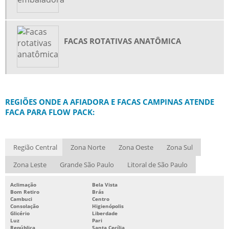
FACAS ROTATIVAS ANATÔMICA
REGIÕES ONDE A AFIADORA E FACAS CAMPINAS ATENDE
FACA PARA FLOW PACK:
Região Central
Zona Norte
Zona Oeste
Zona Sul
Zona Leste
Grande São Paulo
Litoral de São Paulo
Aclimação
Bela Vista
Bom Retiro
Brás
Cambuci
Centro
Consolação
Higienópolis
Glicério
Liberdade
Luz
Pari
República
Santa Cecília