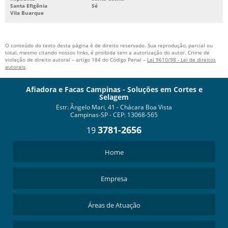
Santa Efigênia
Sé
Vila Buarque
O conteúdo do texto desta página é de direito reservado. Sua reprodução, parcial ou
total, mesmo citando nossos links, é proibida sem a autorização do autor. Crime de
violação de direito autoral – artigo 184 do Código Penal –
Lei 9610/98 - Lei de direitos
autorais
.
Afiadora e Facas Campinas - Soluções em Cortes e
Selagem
Estr. Ângelo Mari, 41 - Chácara Boa Vista
Campinas-SP - CEP: 13068-565
3781-2656
19
Home
Empresa
Áreas de Atuação